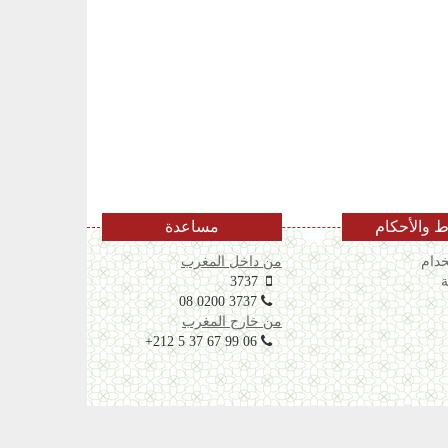
 والأحكام
مساعدة
دام
من داخل المغرب
ة
3737
08 0200 3737
من خارج المغرب
+212 5 37 67 99 06