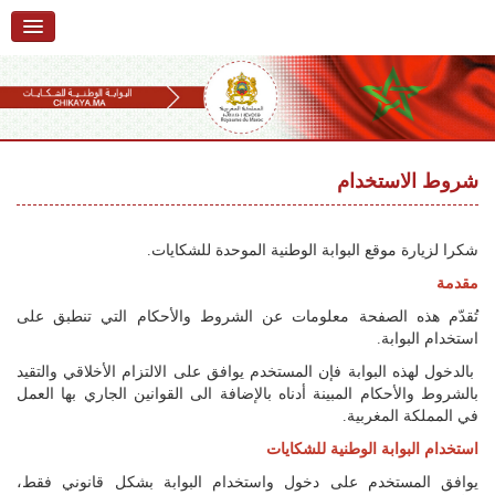
الرئيسية
حول البوابة
خدمات
Ski
t
شروط الاستخدام
تقديم شكاية
navigatio
Ski
تتبع شكاية
t
شكرا لزيارة موقع البوابة الوطنية الموحدة للشكايات.
conten
تقديم ملاحظة
مقدمة
تُقدّم هذه الصفحة معلومات عن الشروط والأحكام التي تنطبق على
تقديم إقتراح
استخدام البوابة.
أسئلة وأجوبة
بالدخول لهذه البوابة فإن المستخدم يوافق على الالتزام الأخلاقي والتقيد
بالشروط والأحكام المبينة أدناه بالإضافة الى القوانين الجاري بها العمل
إحصائيات
في المملكة المغربية.
استخدام البوابة الوطنية للشكايات
أرقام الشكايات
يوافق المستخدم على دخول واستخدام البوابة بشكل قانوني فقط،