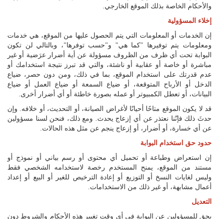
والأحكام الخاصة بذلك الموقع الخارجي.
إخلاء المسؤولية
إن الخدمات أو المعلومات التي يتم الحصول عليها من الموقع، هي خدمات
ومعلومات يتم توفيرها "كما هي" و"حسب توفرها"، وبالتالي لن تكون
البوابة تحت أي ظرف من الظروف مسؤولة عن أية أضرار عرَضية أو غير
مباشرة أو خاصة أو عقابية أو ناشئة، والتي قد تبرز نتيجة استخدامك أو
عدم قدرتك على استخدام الموقع، بما في ذلك، ومن دون حصر، ضياع
الدخل أو الأرباح المتوقعة، أو ضياع السمعة أو ضياع العمل أو ضياع
البيانات، أو تعطل الكمبيوتر أو عمله بصورة خاطئة أو أي أضرار أخرى.
قد لا يكون الموقع متاحًا أحيانًا لأغراض الصيانة، أو التحديث، أو خلافه. وإن
حدثَ ذلك فإنّنا نعتذر عن أي إزعاج يحدث. ومع ذلك، فنحن لسنا مسؤولين
عن أي خسارة، أو أضرار، أو إزعاج ينجم عن مثل هذه الحالات.
حدود حق استخدام البوابة
إن استعراض وطباعة أو تحميل أي محتوى أو رسم بياني أو نموذج أو
مستند من الموقع، يمنح المستخدم رخصة لاستخدامه الشخصي فقط
وليس لغايات النسخ أو التوزيع أو إعادة الترخيص للغير أو البيع أو إعداد
أعمال مشابهة، أو غير ذلك من الاستخدامات.
التعديل
يحق للمسؤولين عن البوابة في أي وقت تغيير هذه الأحكام والشروط دون