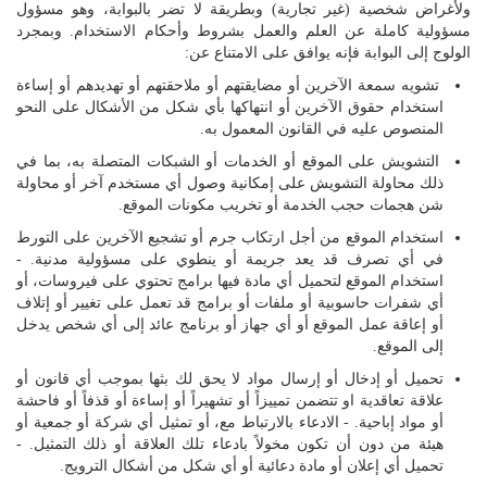
اللغة
ولأغراض شخصية (غير تجارية) وبطريقة لا تضر بالبوابة، وهو مسؤول
مسؤولية كاملة عن العلم والعمل بشروط وأحكام الاستخدام. وبمجرد
Français
الولوج إلى البوابة فإنه يوافق على الامتناع عن:
تشويه سمعة الآخرين أو مضايقتهم أو ملاحقتهم أو تهديدهم أو إساءة
العربية
استخدام حقوق الآخرين أو انتهاكها بأي شكل من الأشكال على النحو
المنصوص عليه في القانون المعمول به.
التشويش على الموقع أو الخدمات أو الشبكات المتصلة به، بما في
ذلك محاولة التشويش على إمكانية وصول أي مستخدم آخر أو محاولة
شن هجمات حجب الخدمة أو تخريب مكونات الموقع.
استخدام الموقع من أجل ارتكاب جرم أو تشجيع الآخرين على التورط
في أي تصرف قد يعد جريمة أو ينطوي على مسؤولية مدنية. -
استخدام الموقع لتحميل أي مادة فيها برامج تحتوي على فيروسات، أو
أي شفرات حاسوبية أو ملفات أو برامج قد تعمل على تغيير أو إتلاف
أو إعاقة عمل الموقع أو أي جهاز أو برنامج عائد إلى أي شخص يدخل
إلى الموقع.
تحميل أو إدخال أو إرسال مواد لا يحق لك بثها بموجب أي قانون أو
علاقة تعاقدية او تتضمن تمييزاً أو تشهيراً أو إساءة أو قذفاً أو فاحشة
أو مواد إباحية. - الادعاء بالارتباط مع، أو تمثيل أي شركة أو جمعية أو
هيئة من دون أن تكون مخولاً بادعاء تلك العلاقة أو ذلك التمثيل. -
تحميل أي إعلان أو مادة دعائية أو أي شكل من أشكال الترويج.