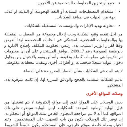
جمع أو تخزين المعلومات الشخصية عن الآخرين.
استخدام المصطلحات المبتذلة أو اللغة الهجومية أو البذيئة او قدف
جهة من الجهات في صياغة الشكايات.
محاولة تهديد الإدارات والمؤسسات المستقبلة للشكايات.
من اجل تقديم وتتبع الشكاية وجب إدخال مجموعة من المعطيات المتعلقة
بها وبالمعلومات الشخصية للمشتكي في الخانات المخصصة لهذا الغرض
وفقا لقرار الوزير المنتدب لدى رئيس الحكومة المكلف بإصلاح الإدارة و
بالوظيفة العمومية رقم 2488.17 . يوافق المستخدم على أن أي معلومات
تم تقديمها هي معلومات كاملة ودقيقة، وأنه لن يقوم بالاحتيال ولن يحاول
دخول البوابة منتحلا شخصيات او أطراف أخرى ومقدما معطيات مغلوطة.
لا يتم البث في الشكايات بشأن القضايا المعروضة على القضاء،
تدعم الشكاية المقدمة بالحجج والوثائق المبررة لها، إن كانت متوفرة لدى
المشتكي.
وصلات المواقع الأخرى
بعض الوصلات على الموقع تقود إلى مواقع إلكترونية لا يتم تشغيلها من
قبل البوابة الوطنية الموحدة للشكايات. ليس للبوابة سيطرة على تلك
المواقع، كما أنه لا تتم مراجعة المحتوى الخاص بتلك المواقع أو التحكم به.
إن توفير تلك الوصلات يكون من باب التسهيل على المستخدمين. وعند
اختيار وصلة خاصة بموقع خارجي، فإن المستخدم يكون خاضعاً للشروط