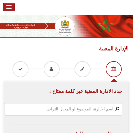
الرئيسية
حول البوابة
خدمات
Ski
t
الإدارة المعنية
تقديم شكاية
navigatio
Ski
تتبع شكاية
t
conten
تقديم ملاحظة
تقديم إقتراح
حدد الادارة المعنية عبر كلمة مفتاح :
أسئلة وأجوبة
إحصائيات
أرقام الشكايات