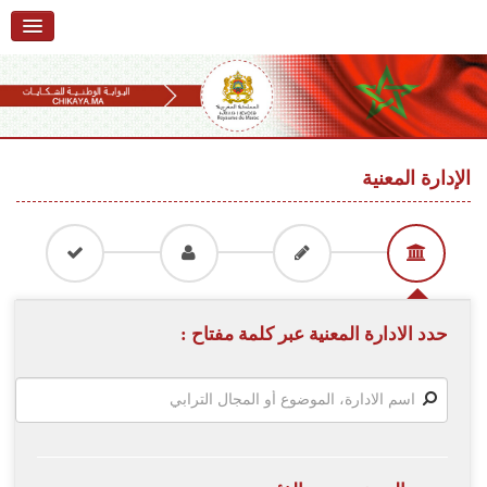
الرئيسية
حول البوابة
خدمات
Ski
t
الإدارة المعنية
تقديم شكاية
navigatio
Ski
تتبع شكاية
t
conten
تقديم ملاحظة
تقديم إقتراح
حدد الادارة المعنية عبر كلمة مفتاح :
أسئلة وأجوبة
إحصائيات
أرقام الشكايات