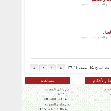
ات و المندوبيات السامية
لعدل
ات و المندوبيات السامية
عدد النتائج بكل صفحة
1
/
175
 والأحكام
مساعدة
دام
من داخل المغرب
ة
3737
08 0200 3737
من خارج المغرب
+212 5 37 67 99 06