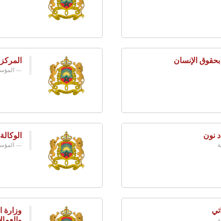
 بحقوق الإنسان
المركز
المؤسس
د نون
الوكالة
ة
المؤسس
تي
وزارة ا
والعمال
ة