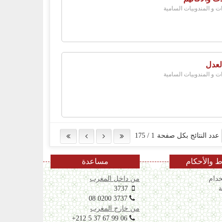
ات و المندوبيات السامية
لعدل
ات و المندوبيات السامية
عدد النتائج بكل صفحة
1
/
175
 والأحكام
مساعدة
دام
من داخل المغرب
ة
3737
08 0200 3737
من خارج المغرب
+212 5 37 67 99 06