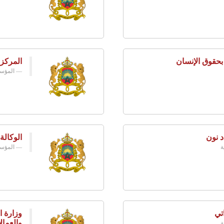
 بحقوق الإنسان
المركز
المؤسس
د نون
الوكالة
ة
المؤسس
تي
وزارة ا
والعمال
ة