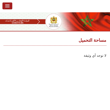
الرئيسية
حول البوابة
خدمات
Ski
t
مساحة التحميل
تقديم شكاية
navigatio
Ski
تتبع شكاية
t
لا توجد أي وثيقة
conten
تقديم ملاحظة
تقديم إقتراح
أسئلة وأجوبة
إحصائيات
أرقام الشكايات