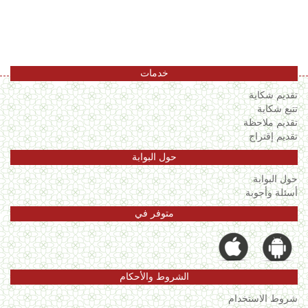
اللغة
Français
العربية
خدمات
تقديم شكاية
تتبع شكاية
تقديم ملاحظة
تقديم إقتراح
حول البوابة
حول البوابة
أسئلة وأجوبة
متوفر في
الشروط والأحكام
شروط الاستخدام