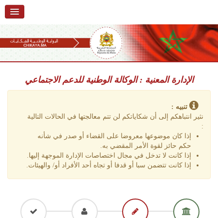
الرئيسية
حول البوابة
خدمات
Ski
t
الإدارة المعنية : الوكالة الوطنية للدعم الاجتماعي
تقديم شكاية
navigatio
Ski
تتبع شكاية
t
تنبيه :
conten
نثير انتباهكم إلى أن شكاياتكم لن تتم معالجتها في الحالات التالية
تقديم ملاحظة
:
إذا كان موضوعها معروضا على القضاء أو صدر في شأنه
تقديم إقتراح
حكم حائز لقوة الأمر المقضي به.
إذا كانت لا تدخل في مجال اختصاصات الإدارة الموجهة إليها.
أسئلة وأجوبة
إذا كانت تتضمن سبا أو قدفا أو تجاه أحد الأفراد أو/ والهيئات.
إحصائيات
أرقام الشكايات