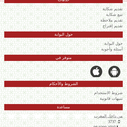
تقديم شكاية
تتبع شكاية
تقديم ملاحظة
تقديم إقتراح
حول البوابة
حول البوابة
أسئلة وأجوبة
متوفر في
الشروط والأحكام
شروط الاستخدام
تنبيهات قانونية
مساعدة
من داخل المغرب
3737