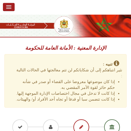
استقبال
حول البوابة
خدمات
Ski
t
الإدارة المعنية : الأمانة العامة للحكومة
تقديم شكاية
navigatio
Ski
تتبع شكاية
t
تنبيه :
conten
نثير انتباهكم إلى أن شكاياتكم لن تتم معالجتها في الحالات التالية
تقديم ملاحظة
:
إذا كان موضوعها معروضا على القضاء أو صدر في شأنه
تقديم إقتراح
حكم حائز لقوة الأمر المقضي به.
إذا كانت لا تدخل في مجال اختصاصات الإدارة الموجهة إليها.
أسئلة وأجوبة
إذا كانت تتضمن سبا أو قدفا أو تجاه أحد الأفراد أو/ والهيئات.
إحصائيات
أرقام الشكايات