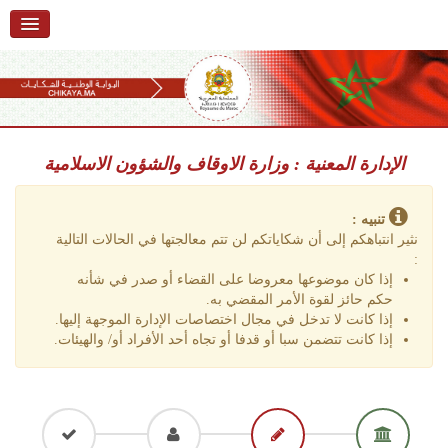
استقبال
حول البوابة
خدمات
Ski
t
الإدارة المعنية : وزارة الاوقاف والشؤون الاسلامية
تقديم شكاية
navigatio
Ski
تتبع شكاية
t
تنبيه :
conten
نثير انتباهكم إلى أن شكاياتكم لن تتم معالجتها في الحالات التالية
تقديم ملاحظة
:
إذا كان موضوعها معروضا على القضاء أو صدر في شأنه
تقديم إقتراح
حكم حائز لقوة الأمر المقضي به.
إذا كانت لا تدخل في مجال اختصاصات الإدارة الموجهة إليها.
أسئلة وأجوبة
إذا كانت تتضمن سبا أو قدفا أو تجاه أحد الأفراد أو/ والهيئات.
إحصائيات
أرقام الشكايات