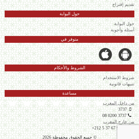
تقديم إقتراح
حول البوابة
حول البوابة
أسئلة وأجوبة
متوفر في
الشروط والأحكام
شروط الاستخدام
تنبيهات قانونية
مساعدة
من داخل المغرب
3737
08 0200 3737
من خارج المغرب
+212 5 37 67 99 06
© جميع الحقوق محفوظة 2026