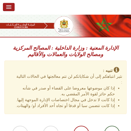
استقبال
حول البوابة
خدمات
Ski
t
الإدارة المعنية : وزارة الداخلية : المصالح المركزية
تقديم شكاية
navigatio
ومصالح الولايات والعمالات والأقاليم
Ski
تتبع شكاية
t
conten
تنبيه :
تقديم ملاحظة
نثير انتباهكم إلى أن شكاياتكم لن تتم معالجتها في الحالات التالية
:
تقديم إقتراح
إذا كان موضوعها معروضا على القضاء أو صدر في شأنه
حكم حائز لقوة الأمر المقضي به.
أسئلة وأجوبة
إذا كانت لا تدخل في مجال اختصاصات الإدارة الموجهة إليها.
إذا كانت تتضمن سبا أو قدفا أو تجاه أحد الأفراد أو/ والهيئات.
إحصائيات
أرقام الشكايات