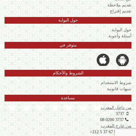
تقديم ملاحظة
تقديم إقتراح
حول البوابة
حول البوابة
أسئلة وأجوبة
متوفر في
الشروط والأحكام
شروط الاستخدام
تنبيهات قانونية
مساعدة
من داخل المغرب
3737
08 0200 3737
من خارج المغرب
+212 5 37 67 99 06