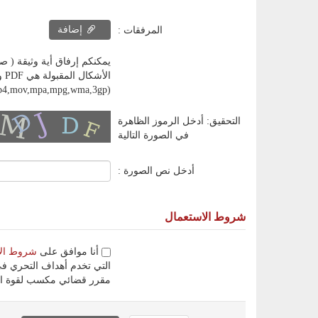
إضافة
المرفقات :
يمكنكم إرفاق أية وثيقة ( صورة، ملف إلكتروني، وثيق
,mp4,mov,mpa,mpg,wma,3gp)
التحقيق: أدخل الرموز الظاهرة
في الصورة التالية
أدخل نص الصورة :
شروط الاستعمال
أنا موافق على
شروط ال
التي تخدم أهداف التحري في
مقرر قضائي مكسب لقوة ال