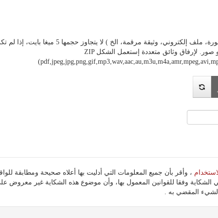
ة مرقمة، الخ ) لا يتجاوز حجمها 5 ميغا بايت، إذا لم تكن وثيقتك على أي شكل من هذه الأشكال، فيرجى تحويلها
الأشكال المقبولة هي PDF و صور. لإرفاق وثائق متعددة إستعمل الشكل ZIP
(pdf,jpeg,jpg,png,gif,mp3,wav,aac,au,m3u,m4a,amr,mpeg,avi
استخدام
 الشكاية وفقا للقوانين المعمول بها، وأن موضوع هذه الشكاية غير معروض ع
شيء المقضي به .