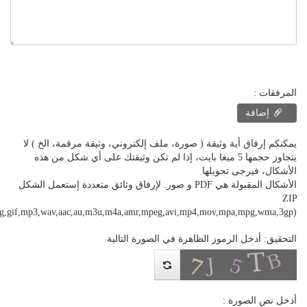
المرفقات :
إضافة
يمكنكم إرفاق أية وثيقة ( صورة، ملف إلكتروني، وثيقة مرقمة، الخ ) لا
يتجاوز حجمها 5 ميغا بايت، إذا لم تكن وثيقتك على أي شكل من هذه
الأشكال، فيرجى تحويلها
الأشكال المقبولة هي PDF و صور. لإرفاق وثائق متعددة إستعمل الشكل
ZIP
png,gif,mp3,wav,aac,au,m3u,m4a,amr,mpeg,avi,mp4,mov,mpa,mpg,wma,3gp)
التحقيق: أدخل الرموز الظاهرة في الصورة التالية
أدخل نص الصورة :