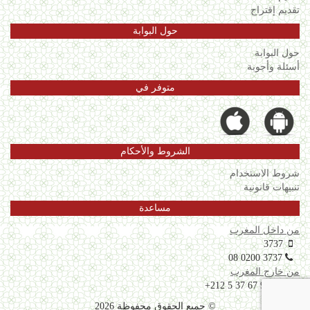
تقديم إقتراح
حول البوابة
حول البوابة
أسئلة وأجوبة
متوفر في
الشروط والأحكام
شروط الاستخدام
تنبيهات قانونية
مساعدة
من داخل المغرب
3737
08 0200 3737
من خارج المغرب
+212 5 37 67 99 06
© جميع الحقوق محفوظة 2026