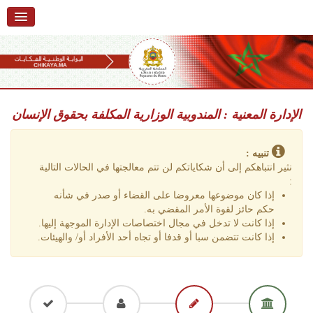
استقبال
حول البوابة
خدمات
Ski
t
الإدارة المعنية : المندوبية الوزارية المكلفة بحقوق الإنسان
تقديم شكاية
navigatio
Ski
تتبع شكاية
t
تنبيه :
conten
نثير انتباهكم إلى أن شكاياتكم لن تتم معالجتها في الحالات التالية
تقديم ملاحظة
:
إذا كان موضوعها معروضا على القضاء أو صدر في شأنه
تقديم إقتراح
حكم حائز لقوة الأمر المقضي به.
إذا كانت لا تدخل في مجال اختصاصات الإدارة الموجهة إليها.
أسئلة وأجوبة
إذا كانت تتضمن سبا أو قدفا أو تجاه أحد الأفراد أو/ والهيئات.
إحصائيات
أرقام الشكايات