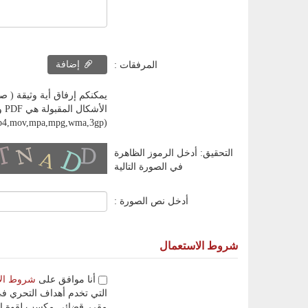
إضافة
المرفقات :
يمكنكم إرفاق أية وثيقة ( صورة، ملف إلكتروني، وثيق
,mp4,mov,mpa,mpg,wma,3gp)
التحقيق: أدخل الرموز الظاهرة
في الصورة التالية
أدخل نص الصورة :
شروط الاستعمال
أنا موافق على
شروط ال
التي تخدم أهداف التحري في
مقرر قضائي مكسب لقوة ال