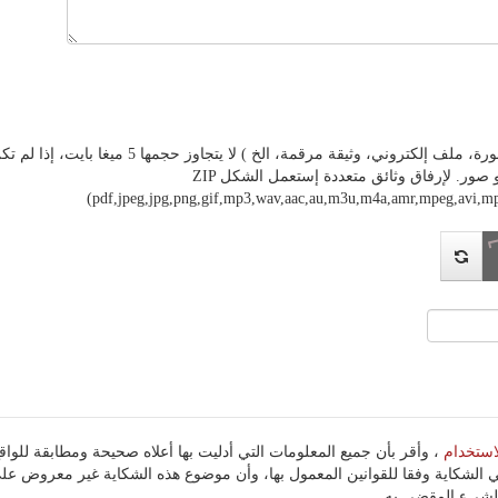
ة مرقمة، الخ ) لا يتجاوز حجمها 5 ميغا بايت، إذا لم تكن وثيقتك على أي شكل من هذه الأشكال، فيرجى تحويلها
الأشكال المقبولة هي PDF و صور. لإرفاق وثائق متعددة إستعمل الشكل ZIP
(pdf,jpeg,jpg,png,gif,mp3,wav,aac,au,m3u,m4a,amr,mpeg,avi
استخدام
 الشكاية وفقا للقوانين المعمول بها، وأن موضوع هذه الشكاية غير معروض ع
شيء المقضي به .