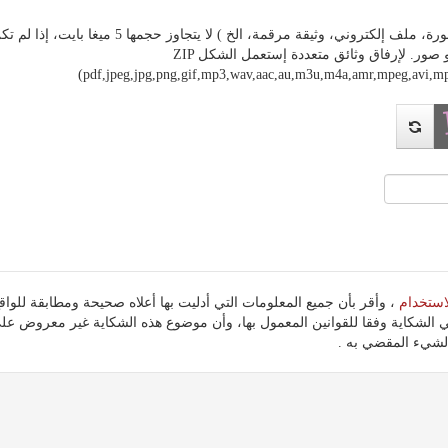
ة مرقمة، الخ ) لا يتجاوز حجمها 5 ميغا بايت، إذا لم تكن وثيقتك على أي شكل من هذه الأشكال، فيرجى تحويلها
الأشكال المقبولة هي PDF و صور. لإرفاق وثائق متعددة إستعمل الشكل ZIP
(pdf,jpeg,jpg,png,gif,mp3,wav,aac,au,m3u,m4a,amr,mpeg,avi
استخدام
 الشكاية وفقا للقوانين المعمول بها، وأن موضوع هذه الشكاية غير معروض ع
شيء المقضي به .