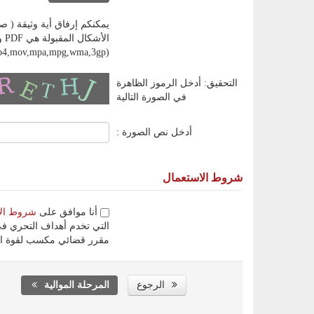
يمكنكم إرفاق أية وثيقة ( صورة، ملف إلكتروني، وثيق
,mp4,mov,mpa,mpg,wma,3gp)
التحقيق: أدخل الرموز الظاهرة
في الصورة التالية
أدخل نص الصورة :
شروط الاستعمال
أنا موافق على
شروط ال
التي تخدم أهداف التحري في
مقرر قضائي مكسب لقوة ال
الرجوع
المرحلة الموالية