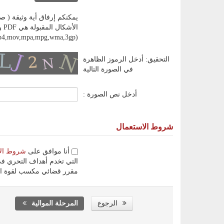
يمكنكم إرفاق أية وثيقة ( صورة، ملف إلكتروني، وثيق
,mp4,mov,mpa,mpg,wma,3gp)
التحقيق: أدخل الرموز الظاهرة
في الصورة التالية
أدخل نص الصورة :
شروط الاستعمال
أنا موافق على
شروط ال
التي تخدم أهداف التحري في
مقرر قضائي مكسب لقوة ال
الرجوع
المرحلة الموالية