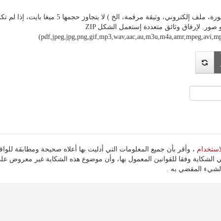
ة مرقمة، الخ ) لا يتجاوز حجمها 5 ميغا بايت، إذا لم تكن وثيقتك على أي شكل من هذه الأشكال، فيرجى تحويلها
الأشكال المقبولة هي PDF و صور. لإرفاق وثائق متعددة إستعمل الشكل ZIP
(pdf,jpeg,jpg,png,gif,mp3,wav,aac,au,m3u,m4a,amr,mpeg,avi
استخدام
 الشكاية وفقا للقوانين المعمول بها، وأن موضوع هذه الشكاية غير معروض ع
شيء المقضي به .