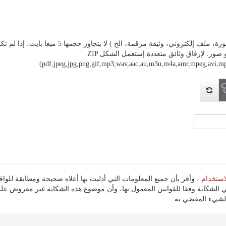
ة مرقمة، الخ ) لا يتجاوز حجمها 5 ميغا بايت، إذا لم تكن وثيقتك على أي شكل من هذه الأشكال، فيرجى تحويلها
الأشكال المقبولة هي PDF و صور. لإرفاق وثائق متعددة إستعمل الشكل ZIP
(pdf,jpeg,jpg,png,gif,mp3,wav,aac,au,m3u,m4a,amr,mpeg,avi
استخدام
 الشكاية وفقا للقوانين المعمول بها، وأن موضوع هذه الشكاية غير معروض ع
شيء المقضي به .