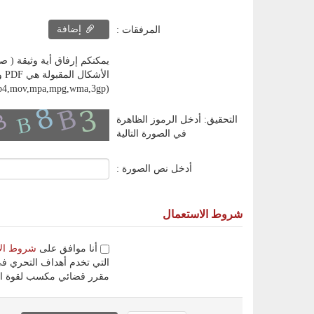
إضافة
المرفقات :
يمكنكم إرفاق أية وثيقة ( صورة، ملف إلكتروني، وثيق
,mp4,mov,mpa,mpg,wma,3gp)
التحقيق: أدخل الرموز الظاهرة
في الصورة التالية
أدخل نص الصورة :
شروط الاستعمال
أنا موافق على
شروط ال
التي تخدم أهداف التحري في
مقرر قضائي مكسب لقوة ال