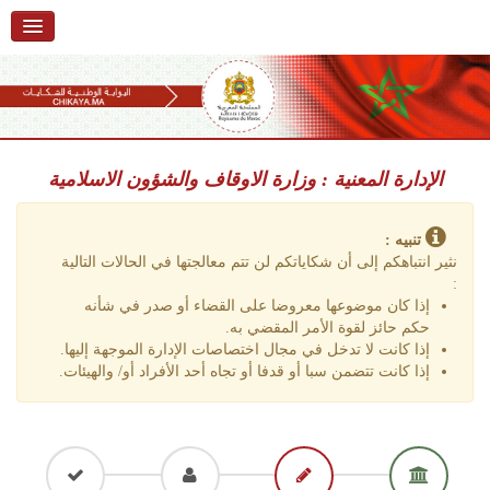
استقبال
حول البوابة
خدمات
Ski
t
الإدارة المعنية : وزارة الاوقاف والشؤون الاسلامية
تقديم شكاية
navigatio
Ski
تتبع شكاية
t
تنبيه :
conten
نثير انتباهكم إلى أن شكاياتكم لن تتم معالجتها في الحالات التالية
تقديم ملاحظة
:
إذا كان موضوعها معروضا على القضاء أو صدر في شأنه
تقديم إقتراح
حكم حائز لقوة الأمر المقضي به.
إذا كانت لا تدخل في مجال اختصاصات الإدارة الموجهة إليها.
أسئلة وأجوبة
إذا كانت تتضمن سبا أو قدفا أو تجاه أحد الأفراد أو/ والهيئات.
إحصائيات
أرقام الشكايات