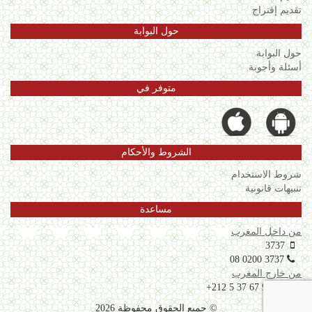
تقديم إقتراح
حول البوابة
حول البوابة
أسئلة وأجوبة
متوفر في
الشروط والأحكام
شروط الاستخدام
تنبيهات قانونية
مساعدة
من داخل المغرب
3737
08 0200 3737
من خارج المغرب
+212 5 37 67 99 06
© جميع الحقوق محفوظة 2026