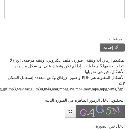
المرفقات :
إضافة
يمكنكم إرفاق أية وثيقة ( صورة، ملف إلكتروني، وثيقة مرقمة، الخ ) لا
يتجاوز حجمها 5 ميغا بايت، إذا لم تكن وثيقتك على أي شكل من هذه
الأشكال، فيرجى تحويلها
الأشكال المقبولة هي PDF و صور. لإرفاق وثائق متعددة إستعمل الشكل
ZIP
png,gif,mp3,wav,aac,au,m3u,m4a,amr,mpeg,avi,mp4,mov,mpa,mpg,wma,3gp)
التحقيق: أدخل الرموز الظاهرة في الصورة التالية
أدخل نص الصورة :