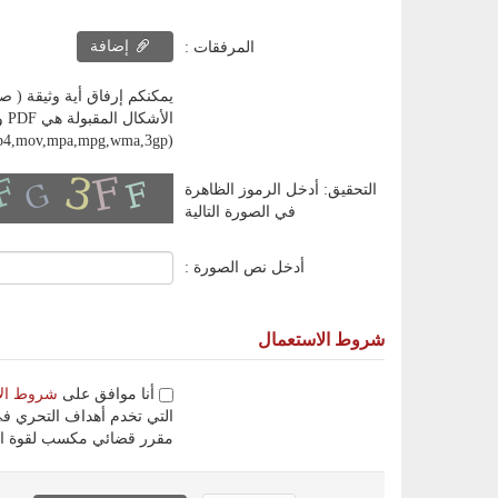
إضافة
المرفقات :
يمكنكم إرفاق أية وثيقة ( صورة، ملف إلكتروني، وثيق
,mp4,mov,mpa,mpg,wma,3gp)
التحقيق: أدخل الرموز الظاهرة
في الصورة التالية
أدخل نص الصورة :
شروط الاستعمال
أنا موافق على
شروط ال
التي تخدم أهداف التحري في
مقرر قضائي مكسب لقوة ال