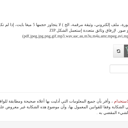
ة مرقمة، الخ ) لا يتجاوز حجمها 5 ميغا بايت، إذا لم تكن وثيقتك على أي شكل من هذه الأشكال، فيرجى تحويلها
الأشكال المقبولة هي PDF و صور. لإرفاق وثائق متعددة إستعمل الشكل ZIP
(pdf,jpeg,jpg,png,gif,mp3,wav,aac,au,m3u,m4a,amr,mpeg,avi
استخدام
 الشكاية وفقا للقوانين المعمول بها، وأن موضوع هذه الشكاية غير معروض ع
شيء المقضي به .