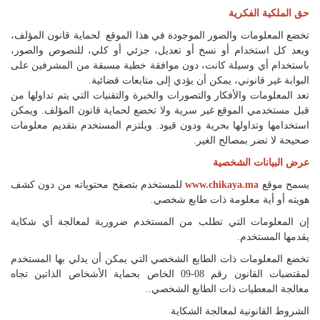
اللغة
حق الملكية الفكرية
Français
تخضع المعلومات والصور الموجودة في هذا الموقع لحماية قانون المؤلف،
ويعد كل استخدام أو نسخ أو تعديل، جزئي أو كلي، للنصوص والصور،
العربية
باستخدام أي وسيلة كانت، دون موافقة خطية مسبقة من المشرفين على
البوابة غير قانوني، يمكن أن يؤدي إلى متابعات قضائية.
تعد المعلومات والأفكار والتصورات والخبرة والتقنيات التي يتم تداولها من
قبل مستخدمي الموقع غير سرية ولا تخضع لحماية قانون المؤلف. ويمكن
استخدامها وتداولها بحرية ودون قيود. ويلتزم المستخدم بتقديم معلومات
صحيحة لا تضر بمصالح الغير.
عرض البيانات الشخصية
يسمح موقع
www.chikaya.ma
للمستخدم بتصفح محتوياته من دون كشف
هويته أو أية معلومة ذات طابع شخصي.
إن المعلومات التي تطلب من المستخدم ضرورية لمعالجة أي شكاية
يقدمها المستخدم.
تخضع المعلومات ذات الطابع الشخصي التي يمكن أن يدلي بها المستخدم
لمقتضبات القانون رقم 08-09 الخاص بحماية الأشخاص الذاتين تجاه
معالجة المعطيات ذات الطابع الشخصي..
الشروط القانونية لمعالجة الشكاية