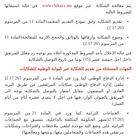
يتم معالجة الشكاية عبر موقع
www.chikaya.ma
في حالة استيفائها
للشروط التالية:
تقديم الشكاية وفق نموذج التقديم المعتمد(المادة 11 من المرسوم
2.17.265).
وضوح الشكاية وارفاقها بالوثائق والحجج الازمة للمعالجة(المادة 11
من المرسوم 2.17.265).
في حالة الاخلال بأحد الشروط المذكورة أعلاه يتم توجيه رد معلل للمرتفق
داخل اجل خمسة عشر (15) يوما من تاريخ التوصل بالشكاية.
الجهات المستثناة من تقديم الشكاية عبر البوابة الوطنية للشكايات
إدارة الدفاع الوطني كما ورد في المادة 6 من المرسوم 2.17.265(
تتلقى إدارة الدفاع الوطني شكايات المرتفقين عن طريق البريد
العادي او المضمون. مقابل اشعار بالتوصل بالشكاية يوجه الى
المرتفق بالعنوان الوارد فيها في اجل لا يتعدى عشرة أيام من أيام
العمل).
الجماعات الترابية كما ورد في المادة 21 من المرسوم
2.17.265(تسهر الحكومة المكلفة بالداخلية، بتنسيق مع الجماعات
الترابية على وضع الية موحدة لتلقي ملاحظات واقتراحات وشكايات
مرتفقي هده الجماعات والمتعاملين معها، وتتبعها ومعالجتها).