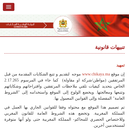
الرئيسية
حول البوابة
خدمات
Ski
t
تنبيهات قانونية
تقديم شكاية
navigatio
Ski
تتبع شكاية
t
تمهيد
conten
تقديم ملاحظة
إن موقع
www.chikaya.ma
موجه لتقديم و تتبع الشكايات المقدمة من قبل
المرتفقين (مواطن/شركة او مقاولة) كما جاء في المرسوم 2.17.265
تقديم إقتراح
الخاص بتحديد كيفيات تلقي ملاحظات المرتفقين واقتراحاتهم وشكاياتهم
وتتبعها ومعالجتها. ويخضع الولوج إلى الموقع واستخدامه إلى "الشروط
أسئلة وأجوبة
العامة" المفصلة وإلى القوانين المعمول بها.
تم تصميم هذا الموقع مع محتواه وفقا للقوانين الجاري بها العمل في
إحصائيات
المملكة المغربية. وتخضع هذه الشروط العامة للقانون المغربي
أرقام الشكايات
وللاختصاص الحصري للمحاكم- المملكة المغربية حتى ولو أنها متوفرة
لمستخدمين آخرين.