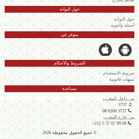
حول البوابة
حول البوابة
أسئلة وأجوبة
متوفر في
الشروط والأحكام
شروط الاستخدام
تنبيهات قانونية
مساعدة
من داخل المغرب
3737
08 0200 3737
من خارج المغرب
+212 5 37 67 99 06
© جميع الحقوق محفوظة 2026