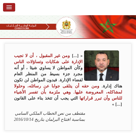
الرئيسية
حول البوابة
خدمات
Ski
t
تقديم شكاية
navigatio
« [...]
ومن غير المقبول ، أن لا تجيب
Ski
الإدارة على شكايات وتساؤلات الناس
تتبع شكاية
t
وكأن المواطن لا يساوي شيئا ، أو أنه
conten
مجرد جزء بسيط من المنظر العام
تقديم ملاحظة
لفضاء الإدارة. فبدون المواطن لن تكون
هناك إدارة.
ومن حقه أن يتلقى جوابا عن رسائله، وحلولا
تقديم إقتراح
لمشاكله، المعروضة عليها. وهي ملزمة بأن تفسر الأشياء
للناس وأن تبرر قراراتها
التي يجب أن تتخذ بناء على القانون
أسئلة وأجوبة
[...] »
مقتطف من نص الخطاب الملكي السامي
إحصائيات
بمناسبة افتتاح البرلمان بتاريخ 2016/10/14
أرقام الشكايات