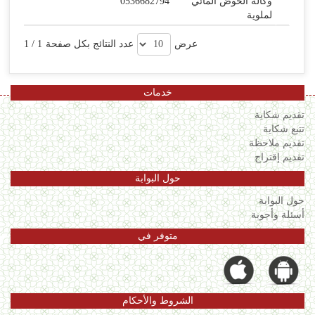
وكالة الحوض المائي
0536682794
لملوية
عرض
عدد النتائج بكل صفحة
1
/
1
خدمات
تقديم شكاية
تتبع شكاية
تقديم ملاحظة
تقديم إقتراح
حول البوابة
حول البوابة
أسئلة وأجوبة
متوفر في
الشروط والأحكام