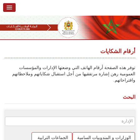
الرئيسية
حول البوابة
خدمات
Ski
t
أرقام الشكايات
تقديم شكاية
navigatio
Ski
تتبع شكاية
توفر هذه الصفحة أرقام الهاتف التي وضعتها الإدارات والمؤسسات
t
العمومية رهن إشارة مرتفقيها من أجل استقبال شكاياتهم وملاحظاتهم
conten
تقديم ملاحظة
واقتراحاتهم.
تقديم إقتراح
البحث
أسئلة وأجوبة
إحصائيات
أرقام الشكايات
الوزارات و المندوبيات السامية
الجماعات الترابية