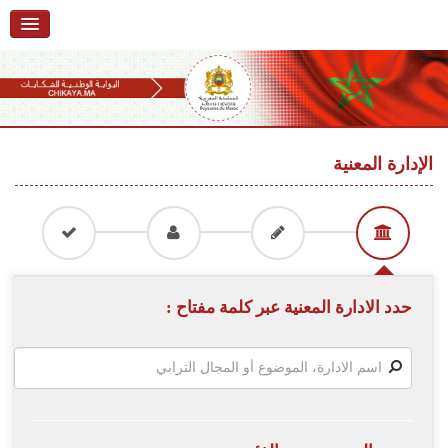
الرئيسية
حول البوابة
خدمات
Ski
t
الإدارة المعنية
تقديم شكاية
navigatio
Ski
تتبع شكاية
t
conten
تقديم ملاحظة
تقديم إقتراح
حدد الادارة المعنية عبر كلمة مفتاح :
أسئلة وأجوبة
إحصائيات
أرقام الشكايات