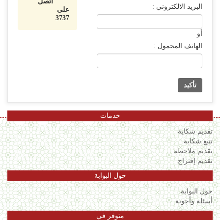
اتصل
اللغة
البريد الالكتروني :
على
3737
Français
أو
العربية
الهاتف المحمول :
خدمات
تقديم شكاية
تتبع شكاية
تقديم ملاحظة
تقديم إقتراح
حول البوابة
حول البوابة
أسئلة وأجوبة
متوفر في