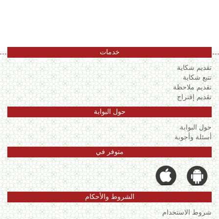
اللغة
Français
العربية
خدمات
تقديم شكاية
تتبع شكاية
تقديم ملاحظة
تقديم إقتراح
حول البوابة
حول البوابة
أسئلة وأجوبة
متوفر في
الشروط والأحكام
شروط الاستخدام