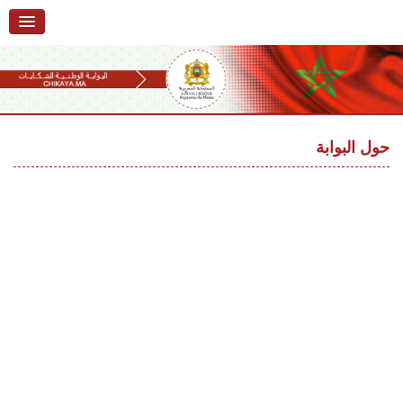
الرئيسية
حول البوابة
خدمات
Ski
t
حول البوابة
تقديم شكاية
navigatio
Ski
تتبع شكاية
t
conten
تقديم ملاحظة
تقديم إقتراح
أسئلة وأجوبة
إحصائيات
أرقام الشكايات