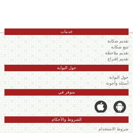
اللغة
Français
العربية
خدمات
تقديم شكاية
تتبع شكاية
تقديم ملاحظة
تقديم إقتراح
حول البوابة
حول البوابة
أسئلة وأجوبة
متوفر في
الشروط والأحكام
شروط الاستخدام