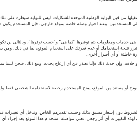
غيلها من قبل البوابة الوطنية الموحدة للشكايات. ليس للبوابة سيطرة على تلك ا
على المستخدمين. وعند اختيار وصلة خاصة بموقع خارجي، فإن المستخدم يكون خا
ع، هي خدمات ومعلومات يتم توفيرها "كما هي" و"حسب توفرها"، وبالتالي لن 
 تبرز نتيجة استخدامك أو عدم قدرتك على استخدام الموقع، بما في ذلك، ومن دو
ورة خاطئة أو أي أضرار أخرى.
ث، أو خلافه. وإن حدثَ ذلك فإنّنا نعتذر عن أي إزعاج يحدث. ومع ذلك، فنحن لسن
ذج أو مستند من الموقع، يمنح المستخدم رخصة لاستخدامه الشخصي فقط وليس لغاي
والشروط دون إشعار مسبق بذلك وحسب تقديرهم الخاص. وتدخل أي تغييرات في ه
 التغييرات أي أثر رجعي. تعني مواصلة استخدام هذا الموقع بعد إجراء أي تغ