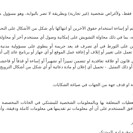
فقط، ولأغراض شخصية (غير تجارية) وبطريقة لا تضر بالبوابة، وهو مسؤول م
م أو إساءة استخدام حقوق الآخرين أو انتهاكها بأي شكل من الأشكال على النح
به، بما في ذلك محاولة التشويش على إمكانية وصول أي مستخدم آخر أو محاو
ن على التورط في أي تصرف قد يعد جريمة أو ينطوي على مسؤولية مدنية. -
مل على تغيير أو إتلاف أو إعاقة عمل الموقع أو أي جهاز أو برنامج عائد إلى
نون أو علاقة تعاقدية او تتضمن تمييزاً أو تشهيراً أو إساءة أو قذفاً أو فاحشة أ
 أو ذلك التمثيل. - تحميل أي إعلان أو مادة دعائية أو أي شكل من أشكال الترويج.
يئة او قدف جهة من الجهات في صياغة الشكايات.
يات المتعلقة بها وبالمعلومات الشخصية للمشتكي في الخانات المخصصة له
 بإصلاح الإدارة و بالوظيفة العمومية رقم 2488.17 . يوافق المستخدم على أن أي معلومات تم تقديمها هي معلو
،
 متوفرة لدى المشتكي.