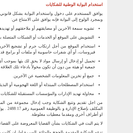
استخدام البوابة الوطنية للشكايات
يوافق المستخدم على دخول واستخدام البوابة بشكل قانوني 
وبمجرد الولوج إلى البوابة فإنه يوافق على الامتناع عن:
تشويه سمعة الآخرين أو مضايقتهم أو ملاحقتهم أو تهديده
التشويش على الموقع أو الخدمات أو الشبكات المتصلة 
استخدام الموقع من أجل ارتكاب جرم أو تشجيع الآخري
فيروسات، أو أي شفرات حاسوبية أو ملفات أو برامج قد تع
تحميل أو إدخال أو إرسال مواد لا يحق لك بثها بموجب أي قا
جمعية أو هيئة من دون أن تكون مخولاً بادعاء تلك العلاقة
جمع أو تخزين المعلومات الشخصية عن الآخرين.
استخدام المصطلحات المبتذلة أو اللغة الهجومية أو البذ
محاولة تهديد الإدارات والمؤسسات المستقبلة للشكايات.
من اجل تقديم وتتبع الشكاية وجب إدخال مجموعة من المعط
المكلف
او أطراف أخرى ومقدما معطيات مغلوطة.
لا يتم البث في الشكايات بشأن القضايا المعروضة على القضاء
تدعم الشكاية المقدمة بالحجج والوثائق المبررة لها، إن كانت