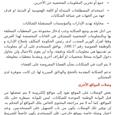
جمع أو تخزين المعلومات الشخصية عن الآخرين.
استخدام المصطلحات المبتذلة أو اللغة الهجومية أو البذيئة او قدف
جهة من الجهات في صياغة الشكايات.
محاولة تهديد الإدارات والمؤسسات المستقبلة للشكايات.
من اجل تقديم وتتبع الشكاية وجب إدخال مجموعة من المعطيات المتعلقة
بها وبالمعلومات الشخصية للمشتكي في الخانات المخصصة لهذا الغرض
وفقا لقرار الوزير المنتدب لدى رئيس الحكومة المكلف بإصلاح الإدارة و
بالوظيفة العمومية رقم 2488.17 . يوافق المستخدم على أن أي معلومات
تم تقديمها هي معلومات كاملة ودقيقة، وأنه لن يقوم بالاحتيال ولن يحاول
دخول البوابة منتحلا شخصيات او أطراف أخرى ومقدما معطيات مغلوطة.
لا يتم البث في الشكايات بشأن القضايا المعروضة على القضاء،
تدعم الشكاية المقدمة بالحجج والوثائق المبررة لها، إن كانت متوفرة لدى
المشتكي.
وصلات المواقع الأخرى
بعض الوصلات على الموقع تقود إلى مواقع إلكترونية لا يتم تشغيلها من
قبل البوابة الوطنية الموحدة للشكايات. ليس للبوابة سيطرة على تلك
المواقع، كما أنه لا تتم مراجعة المحتوى الخاص بتلك المواقع أو التحكم به.
إن توفير تلك الوصلات يكون من باب التسهيل على المستخدمين. وعند
اختيار وصلة خاصة بموقع خارجي، فإن المستخدم يكون خاضعاً للشروط