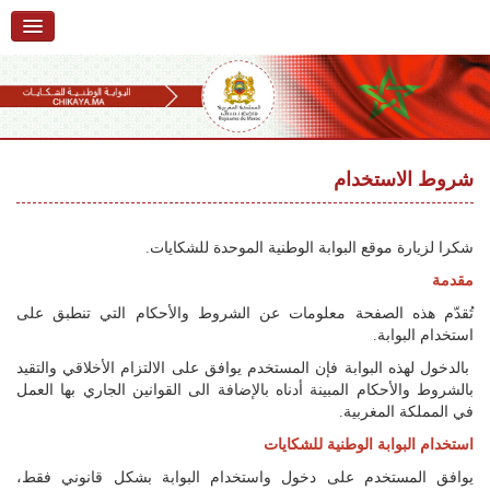
الرئيسية
حول البوابة
خدمات
Ski
t
شروط الاستخدام
تقديم شكاية
navigatio
Ski
تتبع شكاية
t
شكرا لزيارة موقع البوابة الوطنية الموحدة للشكايات.
conten
تقديم ملاحظة
مقدمة
تُقدّم هذه الصفحة معلومات عن الشروط والأحكام التي تنطبق على
تقديم إقتراح
استخدام البوابة.
أسئلة وأجوبة
بالدخول لهذه البوابة فإن المستخدم يوافق على الالتزام الأخلاقي والتقيد
بالشروط والأحكام المبينة أدناه بالإضافة الى القوانين الجاري بها العمل
إحصائيات
في المملكة المغربية.
استخدام البوابة الوطنية للشكايات
أرقام الشكايات
يوافق المستخدم على دخول واستخدام البوابة بشكل قانوني فقط،