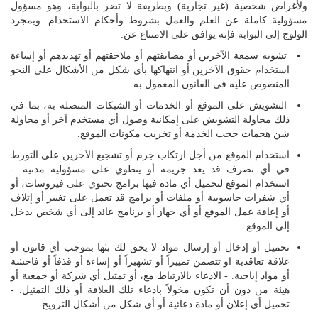
اللغة
ولأغراض شخصية (غير تجارية) وبطريقة لا تضر بالبوابة، وهو مسؤول
مسؤولية كاملة عن العلم والعمل بشروط وأحكام الاستخدام. وبمجرد
Français
الولوج إلى البوابة فإنه يوافق على الامتناع عن:
تشويه سمعة الآخرين أو مضايقتهم أو ملاحقتهم أو تهديدهم أو إساءة
العربية
استخدام حقوق الآخرين أو انتهاكها بأي شكل من الأشكال على النحو
المنصوص عليه في القانون المعمول به.
التشويش على الموقع أو الخدمات أو الشبكات المتصلة به، بما في
ذلك محاولة التشويش على إمكانية وصول أي مستخدم آخر أو محاولة
شن هجمات حجب الخدمة أو تخريب مكونات الموقع.
استخدام الموقع من أجل ارتكاب جرم أو تشجيع الآخرين على التورط
في أي تصرف قد يعد جريمة أو ينطوي على مسؤولية مدنية. -
استخدام الموقع لتحميل أي مادة فيها برامج تحتوي على فيروسات، أو
أي شفرات حاسوبية أو ملفات أو برامج قد تعمل على تغيير أو إتلاف
أو إعاقة عمل الموقع أو أي جهاز أو برنامج عائد إلى أي شخص يدخل
إلى الموقع.
تحميل أو إدخال أو إرسال مواد لا يحق لك بثها بموجب أي قانون أو
علاقة تعاقدية او تتضمن تمييزاً أو تشهيراً أو إساءة أو قذفاً أو فاحشة
أو مواد إباحية. - الادعاء بالارتباط مع، أو تمثيل أي شركة أو جمعية أو
هيئة من دون أن تكون مخولاً بادعاء تلك العلاقة أو ذلك التمثيل. -
تحميل أي إعلان أو مادة دعائية أو أي شكل من أشكال الترويج.