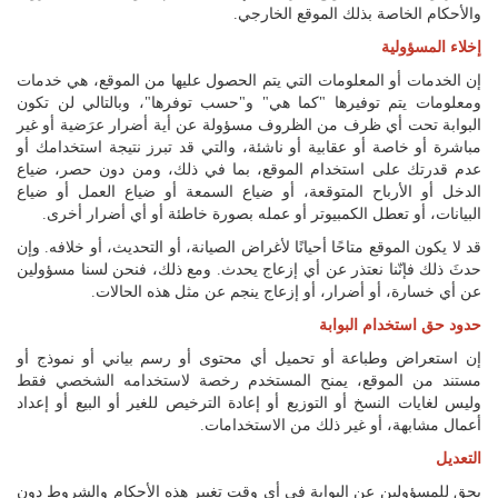
والأحكام الخاصة بذلك الموقع الخارجي.
إخلاء المسؤولية
إن الخدمات أو المعلومات التي يتم الحصول عليها من الموقع، هي خدمات
ومعلومات يتم توفيرها "كما هي" و"حسب توفرها"، وبالتالي لن تكون
البوابة تحت أي ظرف من الظروف مسؤولة عن أية أضرار عرَضية أو غير
مباشرة أو خاصة أو عقابية أو ناشئة، والتي قد تبرز نتيجة استخدامك أو
عدم قدرتك على استخدام الموقع، بما في ذلك، ومن دون حصر، ضياع
الدخل أو الأرباح المتوقعة، أو ضياع السمعة أو ضياع العمل أو ضياع
البيانات، أو تعطل الكمبيوتر أو عمله بصورة خاطئة أو أي أضرار أخرى.
قد لا يكون الموقع متاحًا أحيانًا لأغراض الصيانة، أو التحديث، أو خلافه. وإن
حدثَ ذلك فإنّنا نعتذر عن أي إزعاج يحدث. ومع ذلك، فنحن لسنا مسؤولين
عن أي خسارة، أو أضرار، أو إزعاج ينجم عن مثل هذه الحالات.
حدود حق استخدام البوابة
إن استعراض وطباعة أو تحميل أي محتوى أو رسم بياني أو نموذج أو
مستند من الموقع، يمنح المستخدم رخصة لاستخدامه الشخصي فقط
وليس لغايات النسخ أو التوزيع أو إعادة الترخيص للغير أو البيع أو إعداد
أعمال مشابهة، أو غير ذلك من الاستخدامات.
التعديل
يحق للمسؤولين عن البوابة في أي وقت تغيير هذه الأحكام والشروط دون