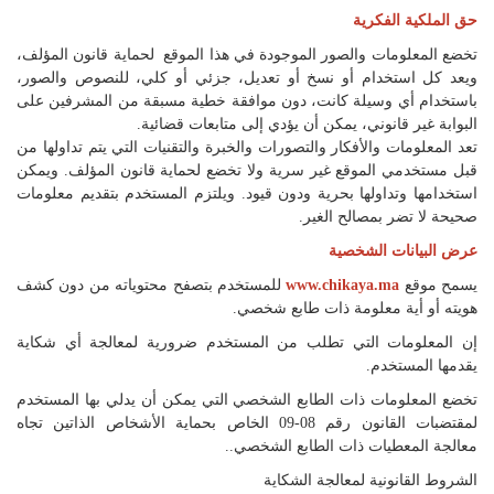
اللغة
حق الملكية الفكرية
Français
تخضع المعلومات والصور الموجودة في هذا الموقع لحماية قانون المؤلف،
ويعد كل استخدام أو نسخ أو تعديل، جزئي أو كلي، للنصوص والصور،
العربية
باستخدام أي وسيلة كانت، دون موافقة خطية مسبقة من المشرفين على
البوابة غير قانوني، يمكن أن يؤدي إلى متابعات قضائية.
تعد المعلومات والأفكار والتصورات والخبرة والتقنيات التي يتم تداولها من
قبل مستخدمي الموقع غير سرية ولا تخضع لحماية قانون المؤلف. ويمكن
استخدامها وتداولها بحرية ودون قيود. ويلتزم المستخدم بتقديم معلومات
صحيحة لا تضر بمصالح الغير.
عرض البيانات الشخصية
يسمح موقع
www.chikaya.ma
للمستخدم بتصفح محتوياته من دون كشف
هويته أو أية معلومة ذات طابع شخصي.
إن المعلومات التي تطلب من المستخدم ضرورية لمعالجة أي شكاية
يقدمها المستخدم.
تخضع المعلومات ذات الطابع الشخصي التي يمكن أن يدلي بها المستخدم
لمقتضبات القانون رقم 08-09 الخاص بحماية الأشخاص الذاتين تجاه
معالجة المعطيات ذات الطابع الشخصي..
الشروط القانونية لمعالجة الشكاية