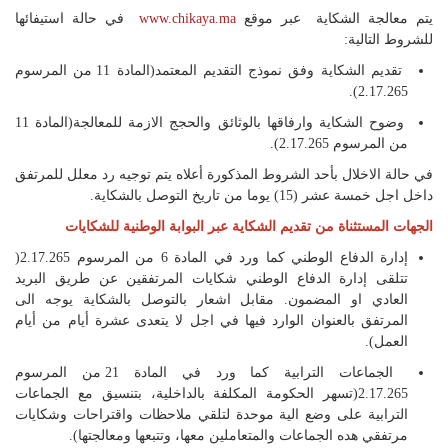
يتم معالجة الشكاية عبر موقع
www.chikaya.ma
في حالة استيفائها
للشروط التالية:
تقديم الشكاية وفق نموذج التقديم المعتمد(المادة 11 من المرسوم
2.17.265).
وضوح الشكاية وارفاقها بالوثائق والحجج الازمة للمعالجة(المادة 11
من المرسوم 2.17.265).
في حالة الاخلال بأحد الشروط المذكورة أعلاه يتم توجيه رد معلل للمرتفق
داخل اجل خمسة عشر (15) يوما من تاريخ التوصل بالشكاية.
الجهات المستثناة من تقديم الشكاية عبر البوابة الوطنية للشكايات
إدارة الدفاع الوطني كما ورد في المادة 6 من المرسوم 2.17.265(
تتلقى إدارة الدفاع الوطني شكايات المرتفقين عن طريق البريد
العادي او المضمون. مقابل اشعار بالتوصل بالشكاية يوجه الى
المرتفق بالعنوان الوارد فيها في اجل لا يتعدى عشرة أيام من أيام
العمل).
الجماعات الترابية كما ورد في المادة 21 من المرسوم
2.17.265(تسهر الحكومة المكلفة بالداخلية، بتنسيق مع الجماعات
الترابية على وضع الية موحدة لتلقي ملاحظات واقتراحات وشكايات
مرتفقي هده الجماعات والمتعاملين معها، وتتبعها ومعالجتها).