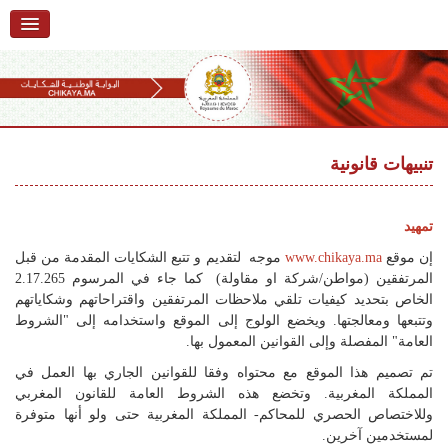
الرئيسية
حول البوابة
خدمات
Ski
t
تنبيهات قانونية
تقديم شكاية
navigatio
Ski
تتبع شكاية
t
تمهيد
conten
تقديم ملاحظة
إن موقع
www.chikaya.ma
موجه لتقديم و تتبع الشكايات المقدمة من قبل
المرتفقين (مواطن/شركة او مقاولة) كما جاء في المرسوم 2.17.265
تقديم إقتراح
الخاص بتحديد كيفيات تلقي ملاحظات المرتفقين واقتراحاتهم وشكاياتهم
وتتبعها ومعالجتها. ويخضع الولوج إلى الموقع واستخدامه إلى "الشروط
أسئلة وأجوبة
العامة" المفصلة وإلى القوانين المعمول بها.
تم تصميم هذا الموقع مع محتواه وفقا للقوانين الجاري بها العمل في
إحصائيات
المملكة المغربية. وتخضع هذه الشروط العامة للقانون المغربي
أرقام الشكايات
وللاختصاص الحصري للمحاكم- المملكة المغربية حتى ولو أنها متوفرة
لمستخدمين آخرين.