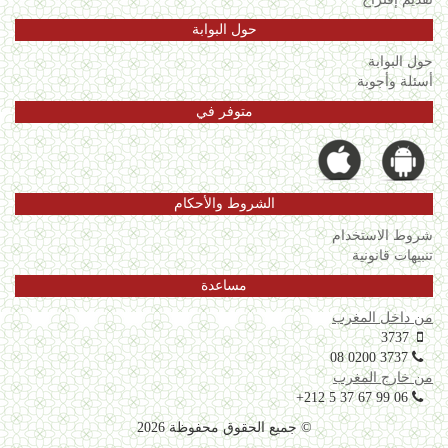
حول البوابة
حول البوابة
أسئلة وأجوبة
متوفر في
الشروط والأحكام
شروط الاستخدام
تنبيهات قانونية
مساعدة
من داخل المغرب
3737
08 0200 3737
من خارج المغرب
+212 5 37 67 99 06
© جميع الحقوق محفوظة 2026