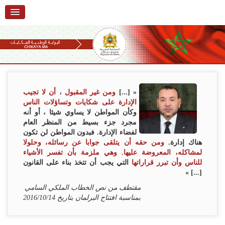
الرئيسية
حول البوابة
خدمات
Ski
t
تقديم شكاية
navigatio
« [...]
ومن غير المقبول ، أن لا تجيب
Ski
الإدارة على شكايات وتساؤلات الناس
تتبع شكاية
t
وكأن المواطن لا يساوي شيئا ، أو أنه
conten
مجرد جزء بسيط من المنظر العام
تقديم ملاحظة
لفضاء الإدارة. فبدون المواطن لن تكون
هناك إدارة.
ومن حقه أن يتلقى جوابا عن رسائله، وحلولا
تقديم إقتراح
لمشاكله، المعروضة عليها. وهي ملزمة بأن تفسر الأشياء
للناس وأن تبرر قراراتها
التي يجب أن تتخذ بناء على القانون
أسئلة وأجوبة
[...] »
مقتطف من نص الخطاب الملكي السامي
إحصائيات
بمناسبة افتتاح البرلمان بتاريخ 2016/10/14
أرقام الشكايات