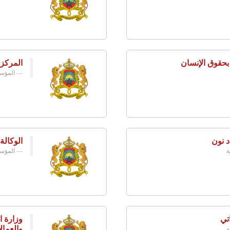
 بحقوق الإنسان
المركز
المؤسس
د نون
الوكالة
ة
المؤسس
تي
وزارة ا
والعمال
ة