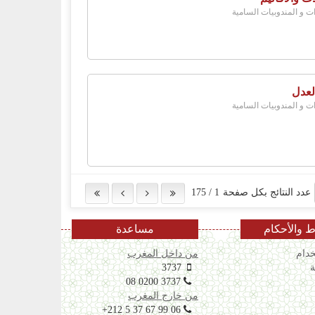
ات و المندوبيات السامية
لعدل
ات و المندوبيات السامية
عدد النتائج بكل صفحة
1
/
175
 والأحكام
مساعدة
دام
من داخل المغرب
ة
3737
08 0200 3737
من خارج المغرب
+212 5 37 67 99 06