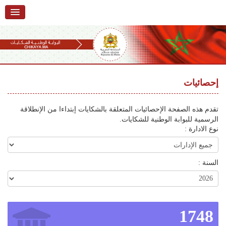
الرئيسية
حول البوابة
خدمات
Ski
t
إحصائيات
تقديم شكاية
navigatio
Ski
تتبع شكاية
تقدم هذه الصفحة الإحصائيات المتعلقة بالشكايات إبتداءا من الإنطلاقة
t
الرسمية للبوابة الوطنية للشكايات.
conten
تقديم ملاحظة
نوع الادارة :
تقديم إقتراح
السنة :
أسئلة وأجوبة
إحصائيات
أرقام الشكايات
1748